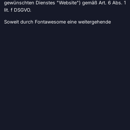
gewünschten Dienstes "Website") gemäß Art. 6 Abs. 1
lit. f DSGVO.
Soweit durch Fontawesome eine weitergehende
eigenständige Verarbeitung der Daten erfolgt, ist
Fontawesome dafür alleinige Verantwortliche. Details
finden Sie in der
Datenschutzerklärung
von
Fontawesome.
Analysedienste
WP Statistics
Zum Zweck der Suche und Analyse von Fehlern, der
Auswertung der Nutzung und der Ableitung von
Maßnahmen zur zukünftigen Weiterentwicklung
unserer Website verarbeiten wir Ihre Daten mit Hilfe
der lokalen Analysesoftware
WP-Statistics
,
WordPress.